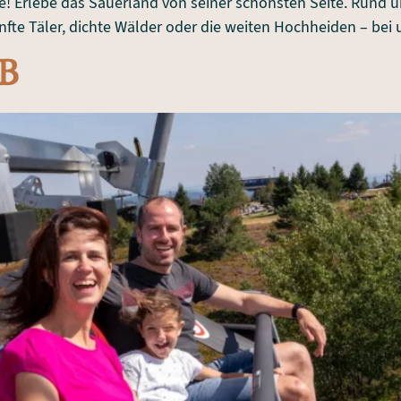
e! Erlebe das Sauerland von seiner schönsten Seite. Rund u
nfte Täler, dichte Wälder oder die weiten Hochheiden – bei u
B